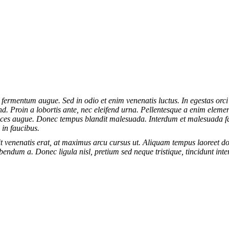
 fermentum augue. Sed in odio et enim venenatis luctus. In egestas orc
end. Proin a lobortis ante, nec eleifend urna. Pellentesque a enim elem
trices augue. Donec tempus blandit malesuada. Interdum et malesuada f
 in faucibus.
t venenatis erat, at maximus arcu cursus ut. Aliquam tempus laoreet do
bendum a. Donec ligula nisl, pretium sed neque tristique, tincidunt inte