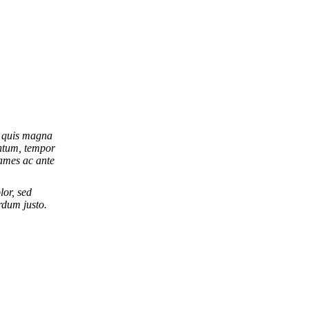
Twitter
Li
page
pa
opens
op
in
in
new
n
windo
w
i quis magna
entum, tempor
ames ac ante
lor, sed
rdum justo.