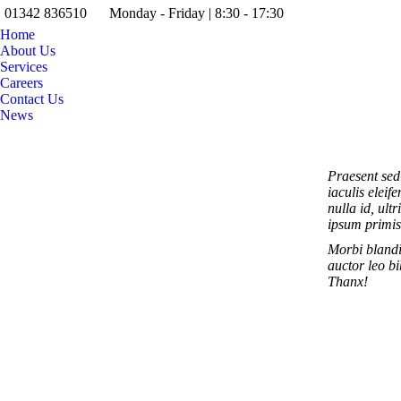
01342 836510
Monday - Friday | 8:30 - 17:30
Home
About Us
Services
Careers
Contact Us
News
Praesent sed
iaculis eleif
nulla id, ul
ipsum primis
Morbi blandi
auctor leo bi
Thanx!